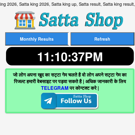
g 2026, Satta king 2026, Satta king up, Satta result, Satta king 
11:10:38PM
जो लोग अपना खुद का सट्टा गेम चलते है वो लोग अपने सट्टा गेम का
रिजल्ट हमारी वेबसाइट पर पड़वा सकते है | अधिक जानकारी के लिय
TELEGRAM
पर कोन्टक्ट करे |