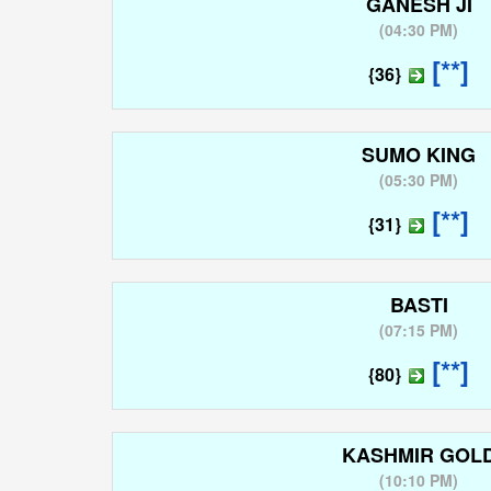
GANESH JI
(
04:30 PM
)
[**]
{36}
SUMO KING
(
05:30 PM
)
[**]
{31}
BASTI
(
07:15 PM
)
[**]
{80}
KASHMIR GOL
(
10:10 PM
)