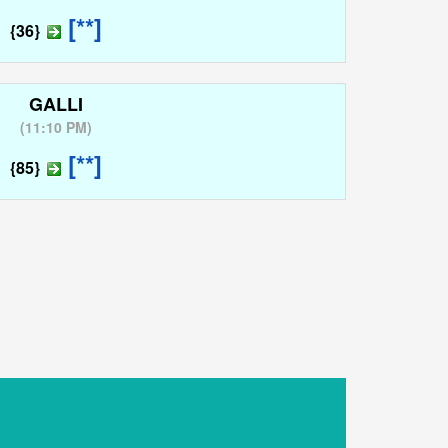
[**]
{36}
GALLI
(
11:10 PM
)
[**]
{85}