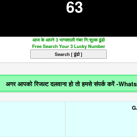
63
आज के आपने 3 भाग्यशाली नंबर नि:शुल्क ढूंढो
Free Search Your 3 Lucky Number
 आपको रिजल्ट दलवाना हो तो हमसे संपर्क करें -Whatsap
G