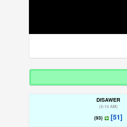
अगर
DISAWER
(
5:10 AM
)
[51]
{93}