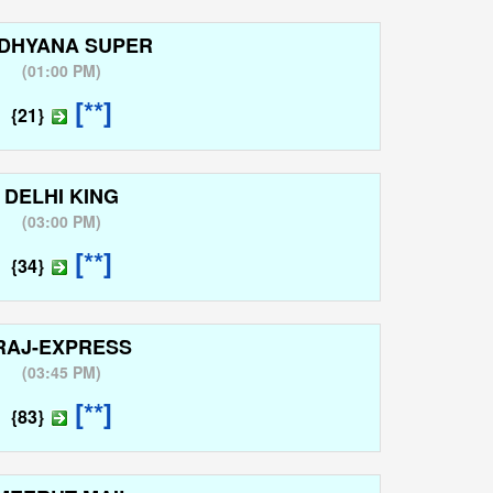
DHYANA SUPER
(
01:00 PM
)
[**]
{21}
DELHI KING
(
03:00 PM
)
[**]
{34}
RAJ-EXPRESS
(
03:45 PM
)
[**]
{83}