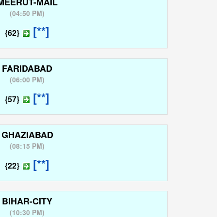
MEERUT-MAIL
(
04:50 PM
)
[**]
{62}
FARIDABAD
(
06:00 PM
)
[**]
{57}
GHAZIABAD
(
08:15 PM
)
[**]
{22}
BIHAR-CITY
(
10:30 PM
)