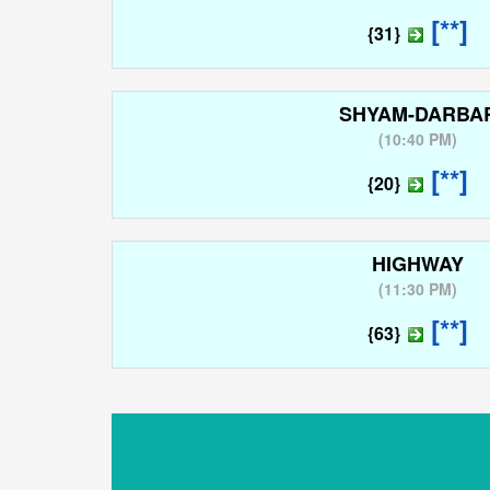
[**]
{31}
SHYAM-DARBA
(
10:40 PM
)
[**]
{20}
HIGHWAY
(
11:30 PM
)
[**]
{63}