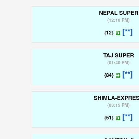
NEPAL SUPER
(
12:10 PM
)
[**]
{12}
TAJ SUPER
(
01:40 PM
)
[**]
{84}
SHIMLA-EXPRE
(
03:15 PM
)
[**]
{51}