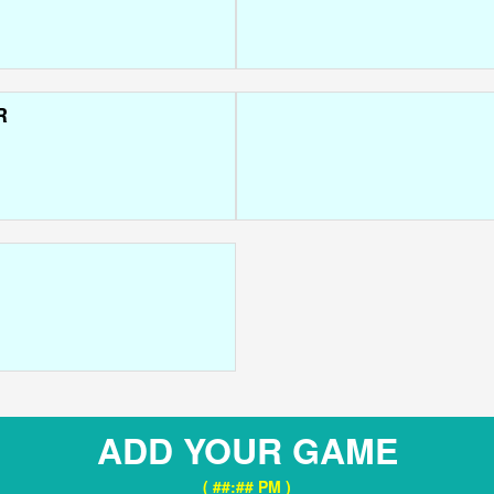
R
ADD YOUR GAME
( ##:## PM )