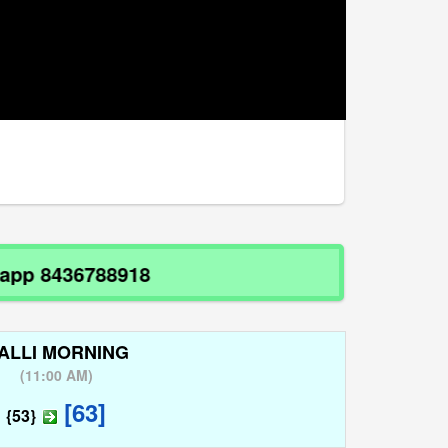
p 8436788918
ALLI MORNING
(
11:00 AM
)
[63]
{53}