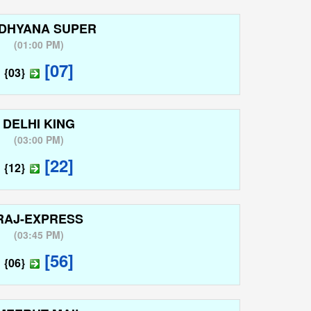
DHYANA SUPER
(
01:00 PM
)
[07]
{03}
DELHI KING
(
03:00 PM
)
[22]
{12}
RAJ-EXPRESS
(
03:45 PM
)
[56]
{06}