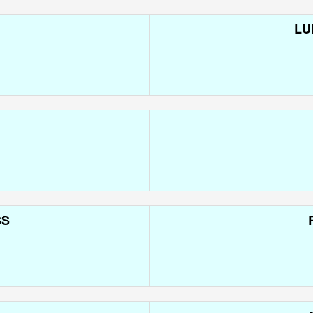
LU
SS