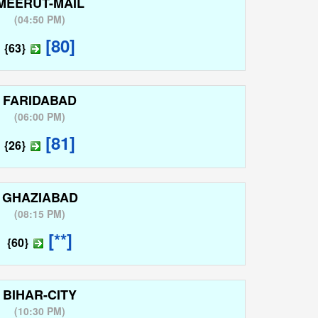
MEERUT-MAIL
(
04:50 PM
)
[80]
{63}
FARIDABAD
(
06:00 PM
)
[81]
{26}
GHAZIABAD
(
08:15 PM
)
[**]
{60}
BIHAR-CITY
(
10:30 PM
)