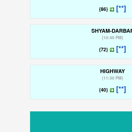
[**]
{86}
SHYAM-DARBA
(
10:40 PM
)
[**]
{72}
HIGHWAY
(
11:30 PM
)
[**]
{40}