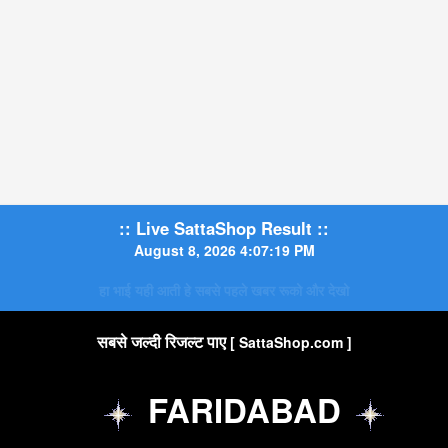
:: Live SattaShop Result ::
August 8, 2026 4:07:20 PM
हा भाई यही आती हे सबसे पहले खबर रूको और देखो
सबसे जल्दी रिजल्ट पाए
[ SattaShop.com ]
FARIDABAD