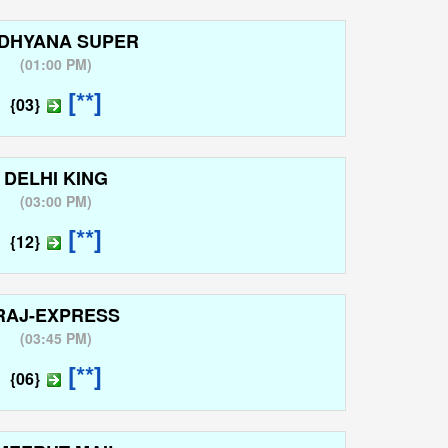
DHYANA SUPER
(
01:00 PM
)
[**]
{03}
DELHI KING
(
03:00 PM
)
[**]
{12}
RAJ-EXPRESS
(
03:45 PM
)
[**]
{06}