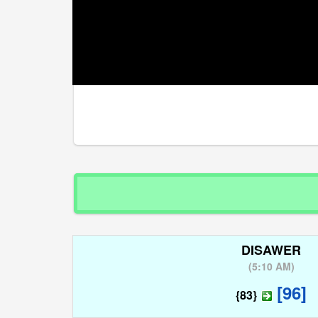
DISAWER
(
5:10 AM
)
[96]
{83}