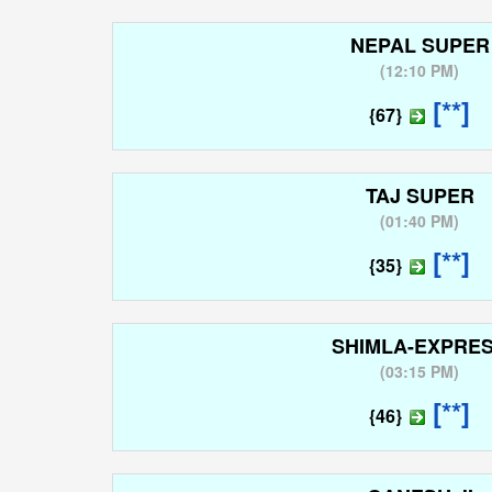
NEPAL SUPER
(
12:10 PM
)
[**]
{67}
TAJ SUPER
(
01:40 PM
)
[**]
{35}
SHIMLA-EXPRE
(
03:15 PM
)
[**]
{46}