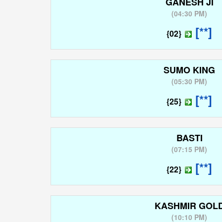
GANESH JI
(
04:30 PM
)
[**]
{02}
SUMO KING
(
05:30 PM
)
[**]
{25}
BASTI
(
07:15 PM
)
[**]
{22}
KASHMIR GOL
(
10:10 PM
)