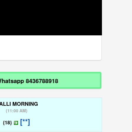
atsapp 8436788918
ALLI MORNING
(
11:00 AM
)
[**]
{18}