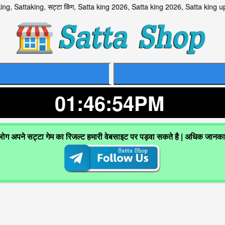
taking, सट्टा किंग, Satta king 2026, Satta king 2026, Satta king u
01:46:55PM
 लोग अपने सट्टा गेम का रिजल्ट हमारी वेबसाइट पर पड़वा सकते है | अधिक जानक