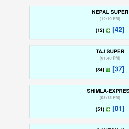
NEPAL SUPER
(
12:10 PM
)
[42]
{12}
TAJ SUPER
(
01:40 PM
)
[37]
{84}
SHIMLA-EXPRE
(
03:15 PM
)
[01]
{51}