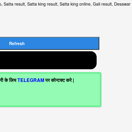
p, Satta result, Satta king result, Satta king online, Gali resul
ारी के लिय
TELEGRAM
पर कोन्टक्ट करे |