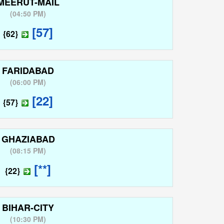
MEERUT-MAIL
(
04:50 PM
)
[57]
{62}
FARIDABAD
(
06:00 PM
)
[22]
{57}
GHAZIABAD
(
08:15 PM
)
[**]
{22}
BIHAR-CITY
(
10:30 PM
)