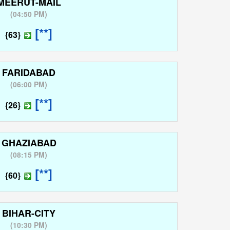
MEERUT-MAIL
(
04:50 PM
)
[**]
{63}
FARIDABAD
(
06:00 PM
)
[**]
{26}
GHAZIABAD
(
08:15 PM
)
[**]
{60}
BIHAR-CITY
(
10:30 PM
)