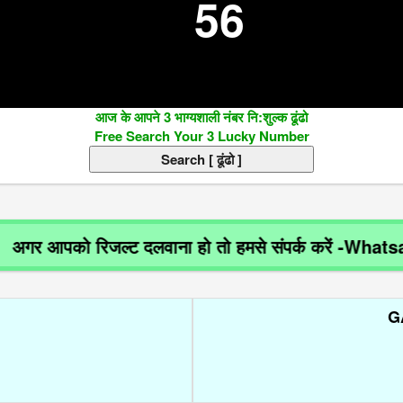
56
आज के आपने 3 भाग्यशाली नंबर नि:शुल्क ढूंढो
Free Search Your 3 Lucky Number
आपको रिजल्ट दलवाना हो तो हमसे संपर्क करें -Whatsapp
G