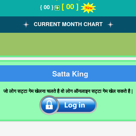
[ 00 ]
{ 00 }
CURRENT MONTH CHART
Satta King
जो लोग सट्टा गेम खेलना चलते है वो लोग ऑनलाइन सट्टा गेम खेल सकते है |