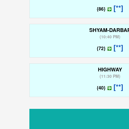
[**]
{86}
SHYAM-DARBA
(
10:40 PM
)
[**]
{72}
HIGHWAY
(
11:30 PM
)
[**]
{40}