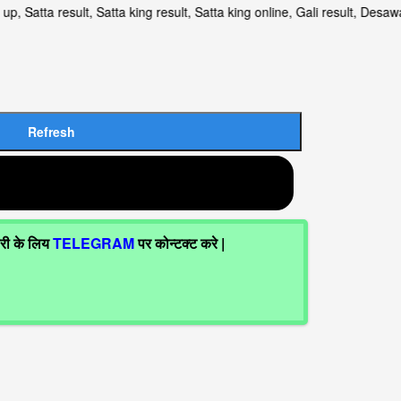
g up, Satta result, Satta king result, Satta king online, Gali re
ारी के लिय
TELEGRAM
पर कोन्टक्ट करे |