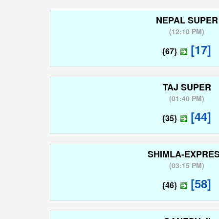
NEPAL SUPER
(
12:10 PM
)
[17]
{67}
TAJ SUPER
(
01:40 PM
)
[44]
{35}
SHIMLA-EXPRE
(
03:15 PM
)
[58]
{46}