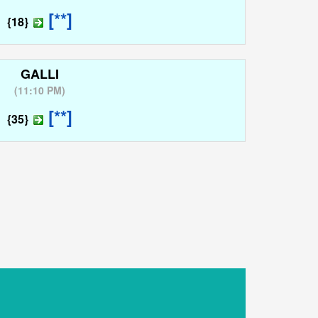
[**]
{18}
GALLI
(
11:10 PM
)
[**]
{35}