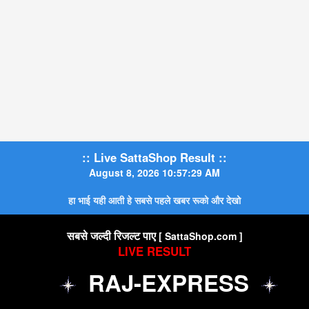
:: Live SattaShop Result ::
August 8, 2026 10:57:30 AM
हा भाई यही आती हे सबसे पहले खबर रूको और देखो
सबसे जल्दी रिजल्ट पाए
[ SattaShop.com ]
LIVE RESULT
RAJ-EXPRESS