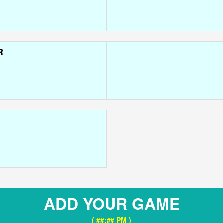
R
ADD YOUR GAME
( ##:## PM )