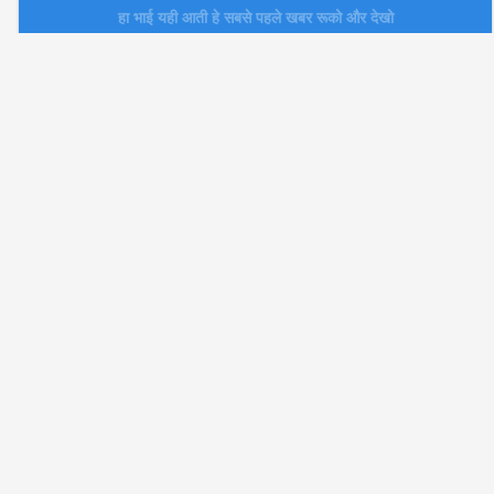
हा भाई यही आती हे सबसे पहले खबर रूको और देखो
सबसे जल्दी रिजल्ट पाए
[ SattaShop.com ]
NEPAL SUPER
67
आज के आपने 3 भाग्यशाली नंबर नि:शुल्क ढूंढो
Free Search Your 3 Lucky Number
अगर आपको रिजल्ट दलवाना ह