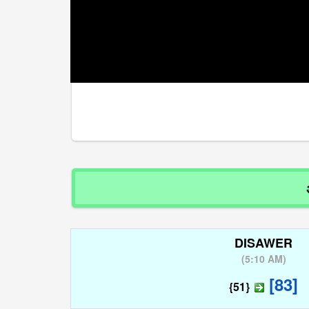
अगर आप
DISAWER
(
5:10 AM
)
[83]
{51}