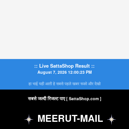
:: Live SattaShop Result ::
August 7, 2026 12:00:24 PM
हा भाई यही आती हे सबसे पहले खबर रूको और देखो
सबसे जल्दी रिजल्ट पाए
[ SattaShop.com ]
MEERUT-MAIL