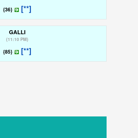
[**]
{36}
GALLI
(
11:10 PM
)
[**]
{85}