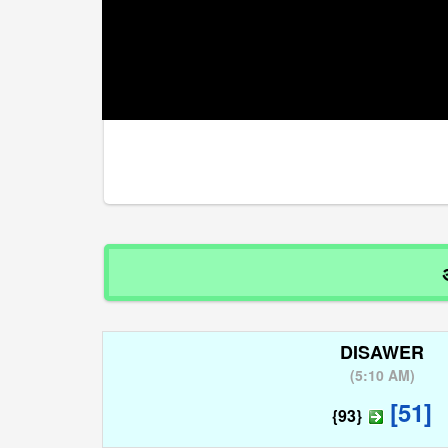
अगर आप
DISAWER
(
5:10 AM
)
[51]
{93}