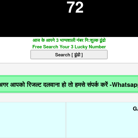
72
आज के आपने 3 भाग्यशाली नंबर नि:शुल्क ढूंढो
Free Search Your 3 Lucky Number
को रिजल्ट दलवाना हो तो हमसे संपर्क करें -Whatsapp 8
G