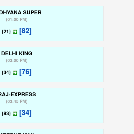
DHYANA SUPER
(
01:00 PM
)
[82]
{21}
DELHI KING
(
03:00 PM
)
[76]
{34}
RAJ-EXPRESS
(
03:45 PM
)
[34]
{83}