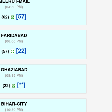
MEERUT-MAIL
(
04:50 PM
)
[57]
{62}
FARIDABAD
(
06:00 PM
)
[22]
{57}
GHAZIABAD
(
08:15 PM
)
[**]
{22}
BIHAR-CITY
(
10:30 PM
)