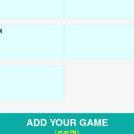
R
ADD YOUR GAME
( ##:## PM )