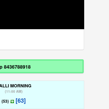
436788918
ALLI MORNING
(
11:00 AM
)
[63]
{53}