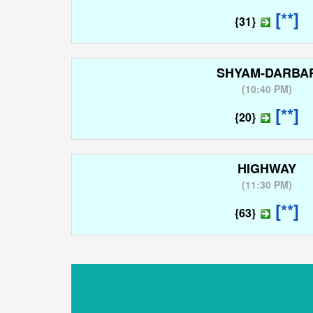
[**]
{31}
SHYAM-DARBA
(
10:40 PM
)
[**]
{20}
HIGHWAY
(
11:30 PM
)
[**]
{63}