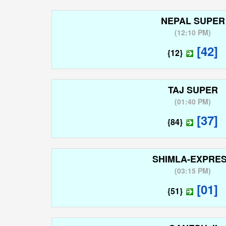
NEPAL SUPER
(
12:10 PM
)
[42]
{12}
TAJ SUPER
(
01:40 PM
)
[37]
{84}
SHIMLA-EXPRE
(
03:15 PM
)
[01]
{51}