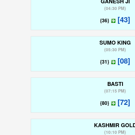
GANESH JI
(
04:30 PM
)
[43]
{36}
SUMO KING
(
05:30 PM
)
[08]
{31}
BASTI
(
07:15 PM
)
[72]
{80}
KASHMIR GOL
(
10:10 PM
)