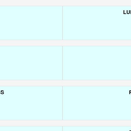
LU
SS