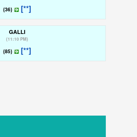
[**]
{36}
GALLI
(
11:10 PM
)
[**]
{85}