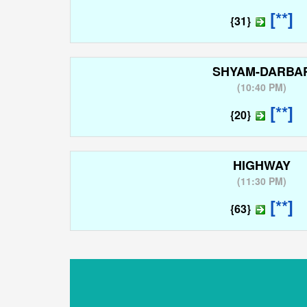
[**]
{31}
SHYAM-DARBA
(
10:40 PM
)
[**]
{20}
HIGHWAY
(
11:30 PM
)
[**]
{63}