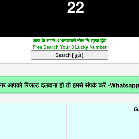
22
आज के आपने 3 भाग्यशाली नंबर नि:शुल्क ढूंढो
Free Search Your 3 Lucky Number
ो रिजल्ट दलवाना हो तो हमसे संपर्क करें -Whatsapp 84
G