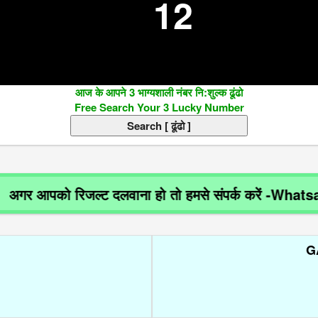
12
आज के आपने 3 भाग्यशाली नंबर नि:शुल्क ढूंढो
Free Search Your 3 Lucky Number
आपको रिजल्ट दलवाना हो तो हमसे संपर्क करें -Whatsapp
G