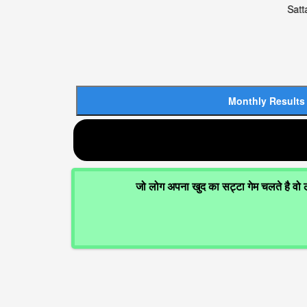
Satta king, 
जो लोग अपना खुद का सट्टा गेम चलते है वो