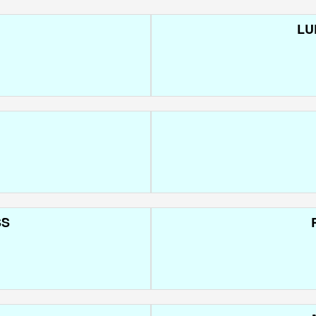
LU
SS