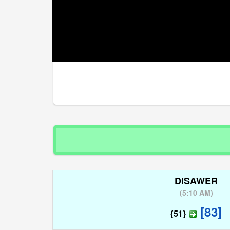
अगर 
DISAWER
(
5:10 AM
)
[83]
{51}