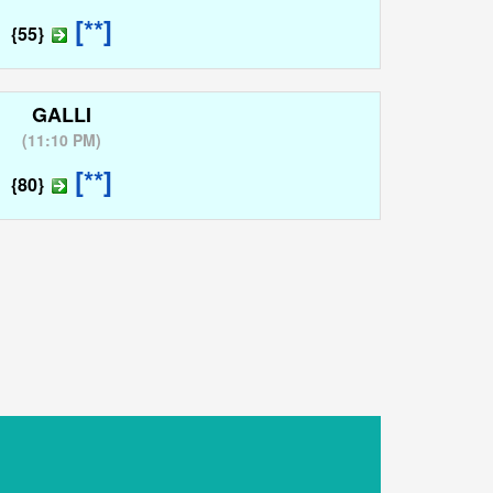
[**]
{55}
GALLI
(
11:10 PM
)
[**]
{80}