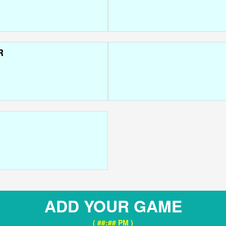
R
ADD YOUR GAME
( ##:## PM )