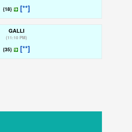
[**]
{18}
GALLI
(
11:10 PM
)
[**]
{35}