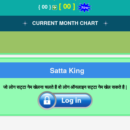
[ 00 ]
{ 00 }
CURRENT MONTH CHART
Satta King
जो लोग सट्टा गेम खेलना चलते है वो लोग ऑनलाइन सट्टा गेम खेल सकते है |