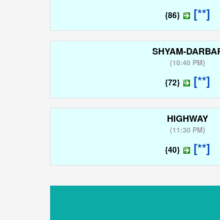
[**]
{86}
SHYAM-DARBA
(
10:40 PM
)
[**]
{72}
HIGHWAY
(
11:30 PM
)
[**]
{40}