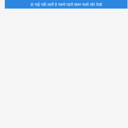
हा भाई यही आती हे सबसे पहले खबर रूको और देखो
सबसे जल्दी रिजल्ट पाए
[ SattaShop.com ]
LUDHYANA
SUPER
03
आज के आपने 3 भाग्यशाली नंबर नि:शुल्क ढूंढो
Free Search Your 3 Lucky Number