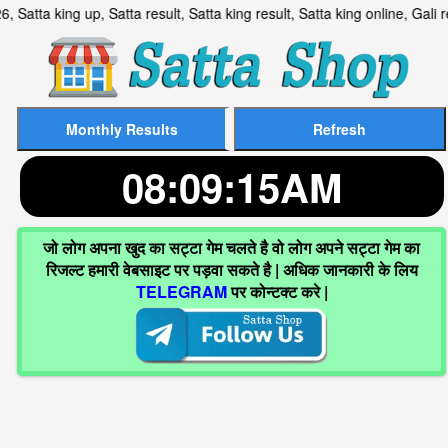
026, Satta king up, Satta result, Satta king result, Satta king on
08:09:16AM
जो लोग अपना खुद का सट्टा गेम चलते है वो लोग अपने सट्टा गेम का
रिजल्ट हमारी वेबसाइट पर पड़वा सकते है | अधिक जानकारी के लिय
TELEGRAM
पर कोन्टक्ट करे |