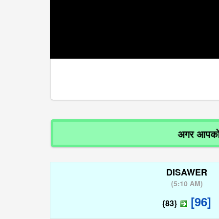
अगर आपको रिजल्ट
DISAWER
(
5:10 AM
)
[96]
{83}