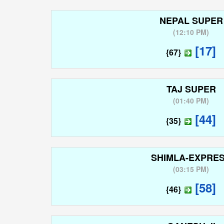
NEPAL SUPER
(
12:10 PM
)
[17]
{67}
TAJ SUPER
(
01:40 PM
)
[44]
{35}
SHIMLA-EXPRE
(
03:15 PM
)
[58]
{46}