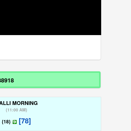
ALLI MORNING
(
11:00 AM
)
[78]
{18}