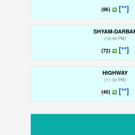
[**]
{86}
SHYAM-DARBA
(
10:40 PM
)
[**]
{72}
HIGHWAY
(
11:30 PM
)
[**]
{40}