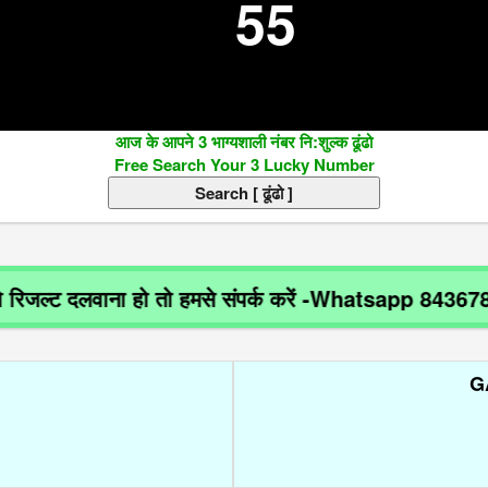
55
आज के आपने 3 भाग्यशाली नंबर नि:शुल्क ढूंढो
Free Search Your 3 Lucky Number
 दलवाना हो तो हमसे संपर्क करें -Whatsapp 8436788918
G