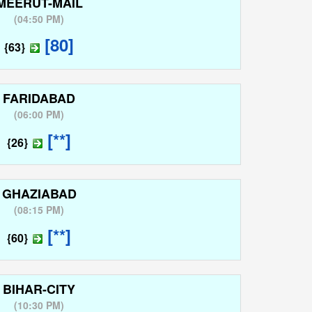
MEERUT-MAIL
(
04:50 PM
)
[80]
{63}
FARIDABAD
(
06:00 PM
)
[**]
{26}
GHAZIABAD
(
08:15 PM
)
[**]
{60}
BIHAR-CITY
(
10:30 PM
)