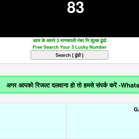
83
आज के आपने 3 भाग्यशाली नंबर नि:शुल्क ढूंढो
Free Search Your 3 Lucky Number
 आपको रिजल्ट दलवाना हो तो हमसे संपर्क करें -Whatsap
G