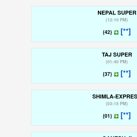
NEPAL SUPER
(
12:10 PM
)
[**]
{42}
TAJ SUPER
(
01:40 PM
)
[**]
{37}
SHIMLA-EXPRE
(
03:15 PM
)
[**]
{01}