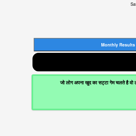
Satta king,
जो लोग अपना खुद का सट्टा गेम चलते है वो