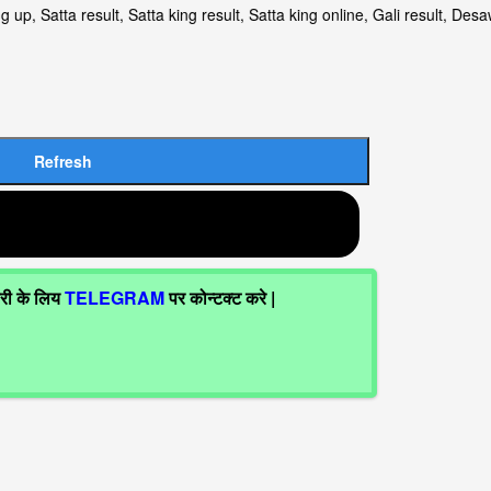
ing up, Satta result, Satta king result, Satta king online, Gali r
ारी के लिय
TELEGRAM
पर कोन्टक्ट करे |