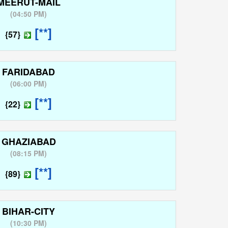
MEERUT-MAIL
(
04:50 PM
)
[**]
{57}
FARIDABAD
(
06:00 PM
)
[**]
{22}
GHAZIABAD
(
08:15 PM
)
[**]
{89}
BIHAR-CITY
(
10:30 PM
)