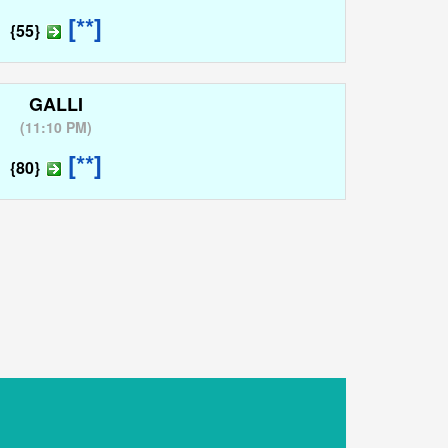
[**]
{55}
GALLI
(
11:10 PM
)
[**]
{80}