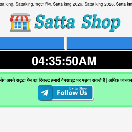
 Sattaking, सट्टा किंग, Satta king 2026, Satta king 2026, Satta k
04:35:51AM
 लोग अपने सट्टा गेम का रिजल्ट हमारी वेबसाइट पर पड़वा सकते है | अधिक जानक