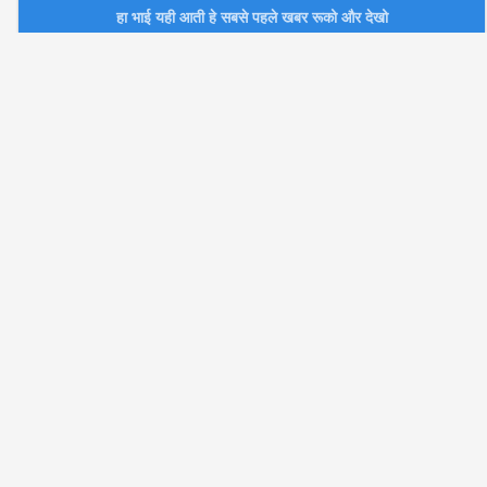
हा भाई यही आती हे सबसे पहले खबर रूको और देखो
सबसे जल्दी रिजल्ट पाए
[ SattaShop.com ]
LIVE RESULT
DELHI BAZAR
आज के आपने 3 भाग्यशाली नंबर नि:शुल्क ढूंढो
Free Search Your 3 Lucky Number