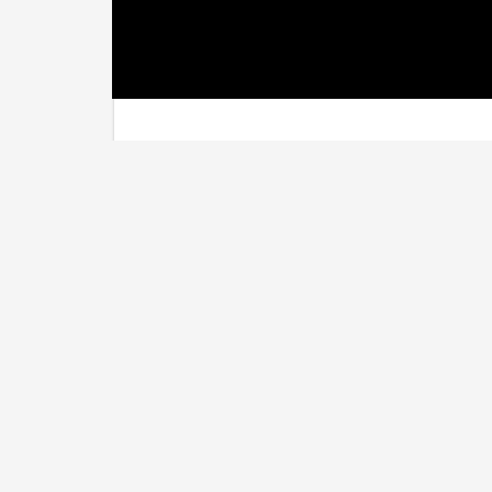
DISAWER
(
5:10 AM
)
[**]
{83}