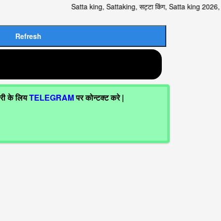
Satta king, Sattaking, सट्टा किंग, Satta king 2026, S
ारी के लिय
TELEGRAM
पर कोन्टक्ट करे |