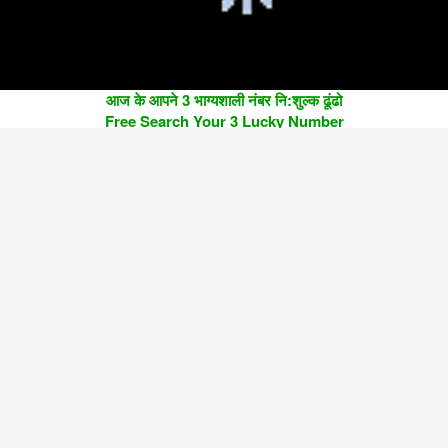
आज के आपने 3 भाग्यशाली नंबर नि:शुल्क ढूंढो
Free Search Your 3 Lucky Number
G