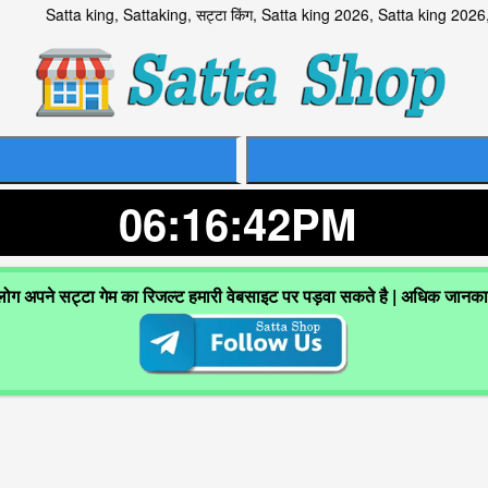
ta king, Sattaking, सट्टा किंग, Satta king 2026, Satta king 2026,
06:16:42PM
 लोग अपने सट्टा गेम का रिजल्ट हमारी वेबसाइट पर पड़वा सकते है | अधिक जानक