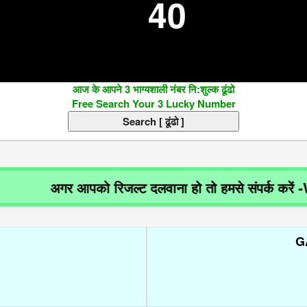
40
आज के आपने 3 भाग्यशाली नंबर नि:शुल्क ढूंढो
Free Search Your 3 Lucky Number
अगर आपको रिजल्ट दलवाना हो तो हमसे संपर्क करें -W
G