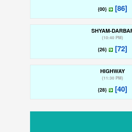
[86]
{00}
SHYAM-DARBA
(
10:40 PM
)
[72]
{26}
HIGHWAY
(
11:30 PM
)
[40]
{28}