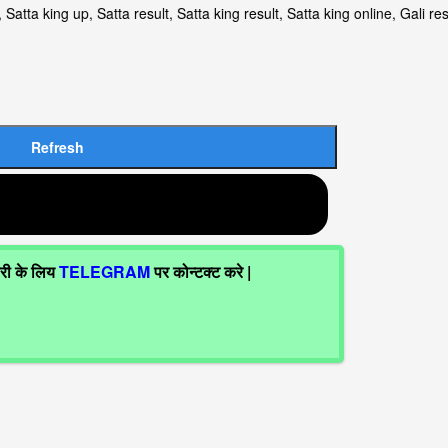
 Satta king up, Satta result, Satta king result, Satta king online
ारी के लिय
TELEGRAM
पर कोन्टक्ट करे |