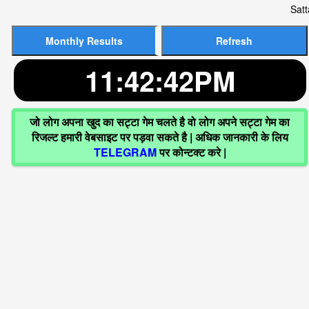
Satta 
11:42:42PM
जो लोग अपना खुद का सट्टा गेम चलते है वो लोग अपने सट्टा गेम का
रिजल्ट हमारी वेबसाइट पर पड़वा सकते है | अधिक जानकारी के लिय
TELEGRAM
पर कोन्टक्ट करे |