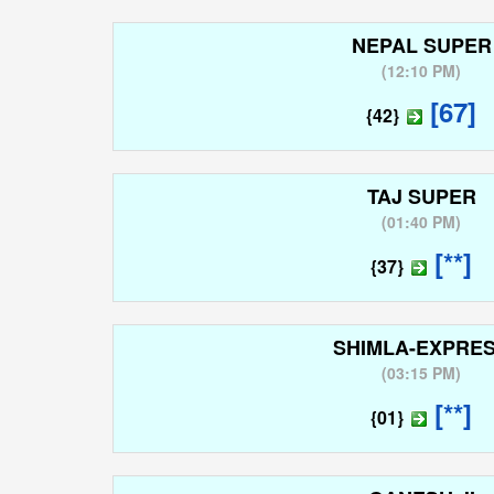
NEPAL SUPER
(
12:10 PM
)
[67]
{42}
TAJ SUPER
(
01:40 PM
)
[**]
{37}
SHIMLA-EXPRE
(
03:15 PM
)
[**]
{01}