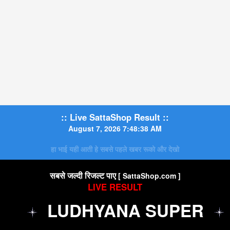
:: Live SattaShop Result ::
August 7, 2026 7:48:39 AM
हा भाई यही आती हे सबसे पहले खबर रूको और देखो
सबसे जल्दी रिजल्ट पाए
[ SattaShop.com ]
LUDHYANA SUPER