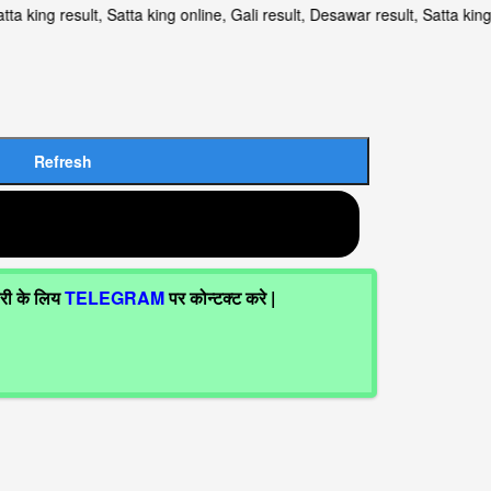
, Satta king result, Satta king online, Gali result, Desawar resul
ारी के लिय
TELEGRAM
पर कोन्टक्ट करे |