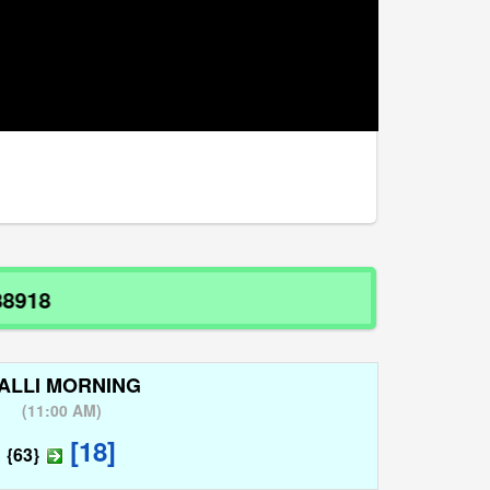
ALLI MORNING
(
11:00 AM
)
[18]
{63}