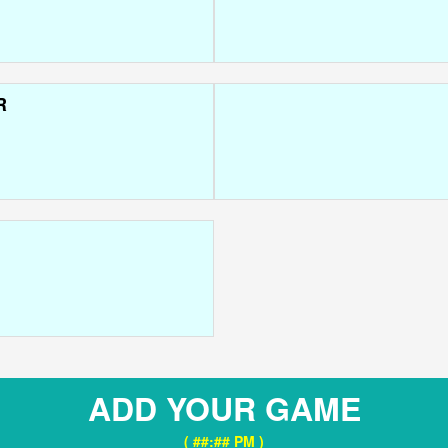
R
ADD YOUR GAME
( ##:## PM )